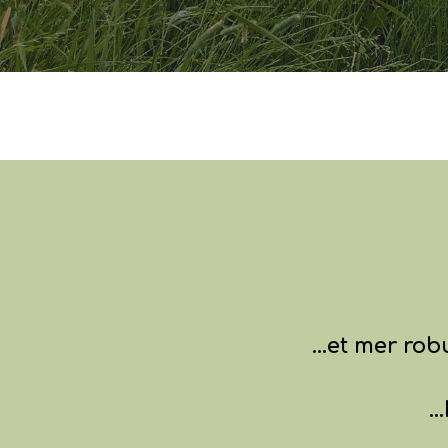
...et mer r
.