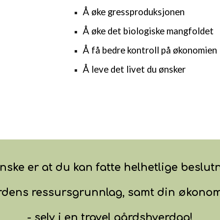
Å øke
gr
ess
produksjonen
Å øke det biologiske
mangfoldet
Å få bedre kontroll på økonomien
Å leve det livet
du
ønsker
nske er at du
kan fatte helhetlige beslut
dens ressursgrunnlag, samt din økonomi 
- selv i en travel gårdshverdag!