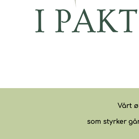
Vårt ø
som
styrker
går