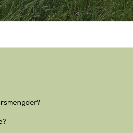
børsmengder?
e?