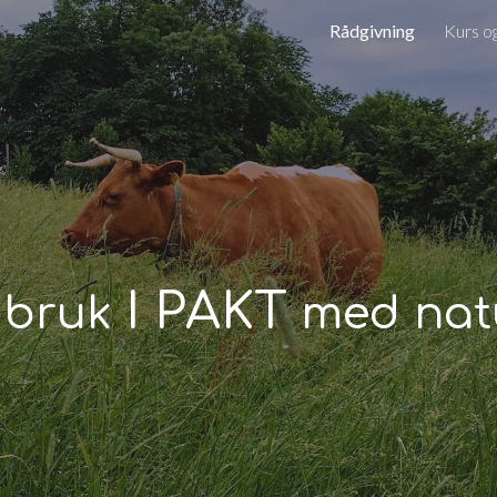
Rådgivning
Kurs o
ip to main content
Skip to navigat
I PAKT
dbruk
med nat