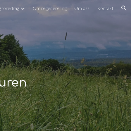
g foredrag
Om regenerering
Om oss
Kontakt
ion
uren