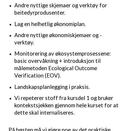
Andre nyttige skjemaer og verktøy for
beitedyrprodusenter.
Lag en helhetlig økonomiplan.
Andre nyttige økonomiskjemaer og -
verktøy.
Monitorering av økosystemprosessene:
basic
overvåkning + int
roduksjon til
målemetoden Ecological Outcome
Verification (
EOV)
.
Landskapsplanlegging i
praksis.
Vi repeterer stoff fra kursdel 1 og bruker
kontekstsjekken gjennom hele kurset for at
dette skal internaliseres.
På høsten må vi gjøre noe av det praktiske