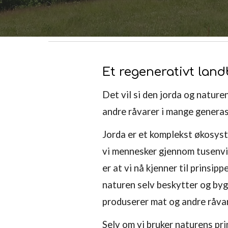
Et regenerativt lan
Det vil si den jorda og nature
andre råvarer i mange genera
Jorda er et komplekst økosyste
vi mennesker gjennom tusenvi
er at vi nå kjenner til prinsi
naturen selv beskytter og by
produserer mat og andre råvare
Selv om vi bruker naturens pri