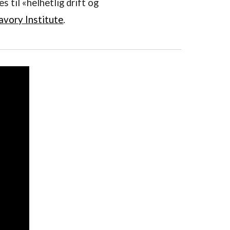
s til «helhetlig drift og
avory Institute
.