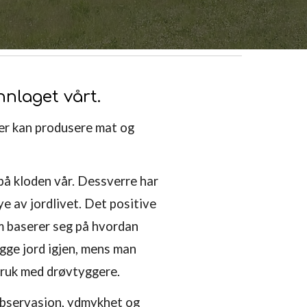
nnlaget vårt.
sker kan produsere mat og
 på kloden vår. Dessverre har
 av jordlivet. Det positive
om baserer seg på hvordan
gge jord igjen, mens man
ebruk med drøvtyggere.
e observasjon, ydmykhet og