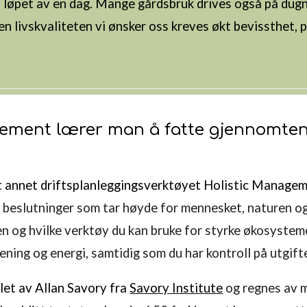
 løpet av en dag. Mange gårdsbruk drives også på dugn
n livskvaliteten vi ønsker oss
kreves økt bevissthet, 
ement lærer man å fatte gjennomtenk
ant annet driftsplanleggingsverktøyet Holistic Manage
te beslutninger som tar høyde for mennesket, naturen og
n og hvilke verktøy du kan bruke for styrke økosystemen
 mening og energi, samtidig som du har kontroll på utgift
klet av Allan Savory fra
Savory Institute
og
regnes av m