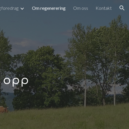
g foredrag
Om regenerering
Om oss
Kontakt
ion
r opp