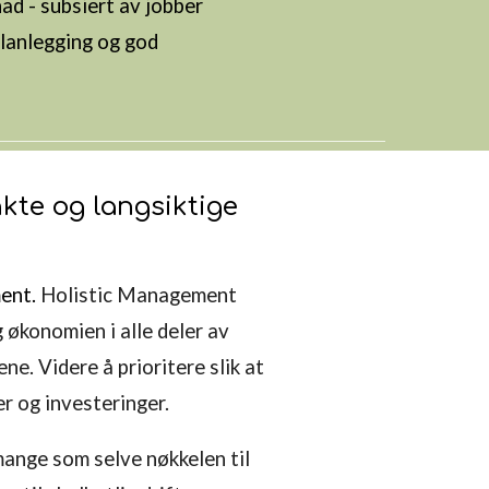
ad - subsiert av
jobber
planlegging og god
te og langsiktige
ment
.
Holistic Management
 økonomien i alle deler av
e. Videre å prioritere slik at
er og investeringer.
ange som selve nøkkelen til