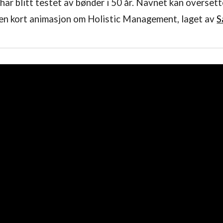
har blitt testet av bønder i
5
0 år. Navnet kan oversette
 en kort animasjon om Holistic Management, laget av
S