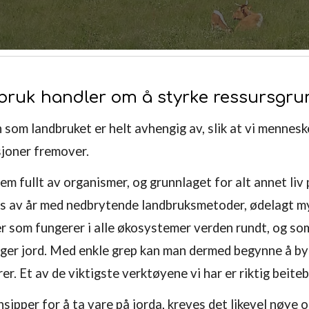
dbruk handler om å styrke ressursgru
n som landbruket er helt avhengig av, slik at vi menne
sjoner fremover.
m fullt av organismer, og grunnlaget for alt annet liv
s av år med nedbrytende landbruksmetoder, ødelagt mye
pper som fungerer i alle økosystemer verden rundt, og s
gger jord. Med enkle grep kan man dermed begynne å by
r. Et av de viktigste verktøyene vi har er riktig beit
nsipper for å ta vare på jorda, kreves det likevel nøy